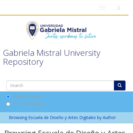
Toggle
navigation
Gabriela Mistral University
Repository
Search DSpace
This Community
Browsing Escuela de Diseño y Artes Digitales by Author