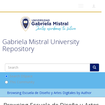
Toggle
navigation
Gabriela Mistral University
Repository
Search DSpace
This Community
Browsing Escuela de Diseño y Artes Digitales by Author