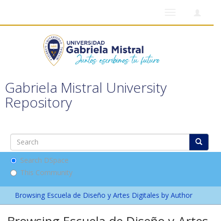
Toggle
navigation
Gabriela Mistral University
Repository
Search DSpace
This Community
Browsing Escuela de Diseño y Artes Digitales by Author