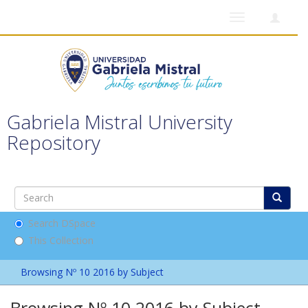
Toggle
navigation
Gabriela Mistral University
Repository
Search DSpace
This Collection
Browsing Nº 10 2016 by Subject