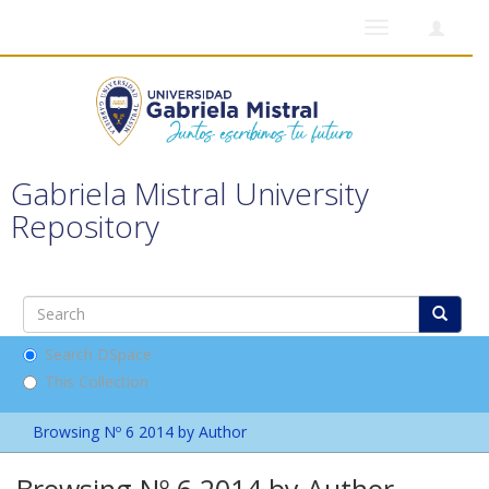
Toggle
navigation
Gabriela Mistral University
Repository
Search DSpace
This Collection
Browsing Nº 6 2014 by Author