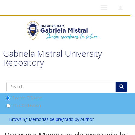
Toggle
navigation
Gabriela Mistral University
Repository
Search DSpace
This Collection
Browsing Memorias de pregrado by Author