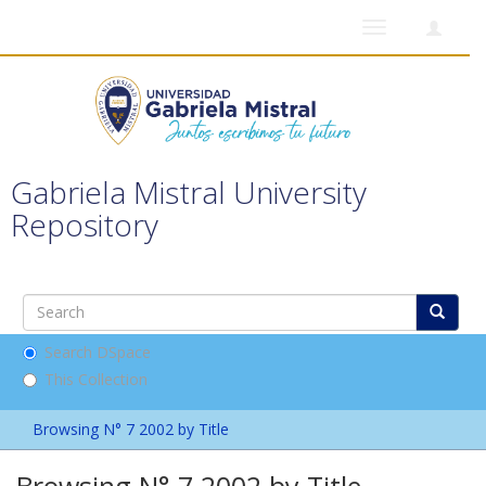
Toggle
navigation
Gabriela Mistral University
Repository
Search DSpace
This Collection
Browsing N° 7 2002 by Title