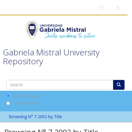
Toggle
navigation
Gabriela Mistral University
Repository
Search DSpace
This Collection
Browsing N° 7 2002 by Title