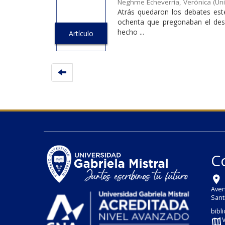
Neghme Echeverría, Verónica
(
Uni
Atrás quedaron los debates est
ochenta que pregonaban el deseq
hecho ...
Artículo
C
Aven
Sant
bibl