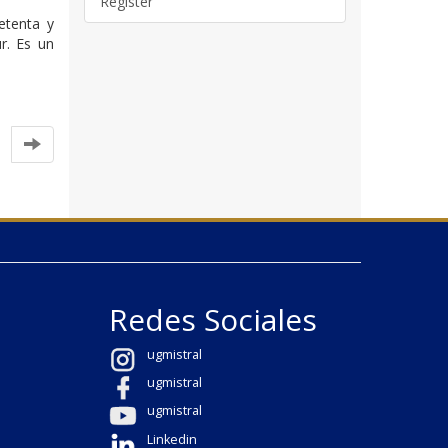
Register
etenta y
r. Es un
Redes Sociales
ugmistral
ugmistral
ugmistral
Linkedin