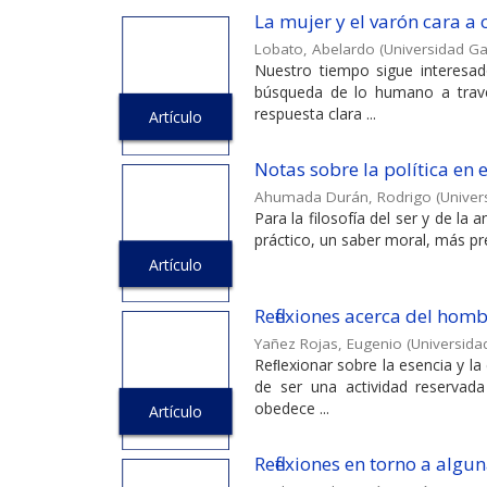
La mujer y el varón cara a 
Lobato, Abelardo
(
Universidad Gab
Nuestro tiempo sigue interesad
búsqueda de lo humano a través
respuesta clara ...
Artículo
Notas sobre la política e
Ahumada Durán, Rodrigo
(
Univer
Para la filosofía del ser y de la a
práctico, un saber moral, más pr
Artículo
Reflexiones acerca del ho
Yañez Rojas, Eugenio
(
Universidad
Reﬂexionar sobre la esencia y la
de ser una actividad reservada
obedece ...
Artículo
Reflexiones en torno a alg