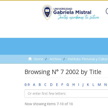
Home
Archivo
Instituto Persona y Cultur
Browsing N° 7 2002 by Title
0-9
A
B
C
D
E
F
G
H
I
J
K
L
M
N
Now showing items 7-10 of 10