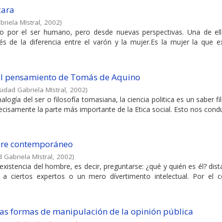
cara
riela MIstral
,
2002
)
o por el ser humano, pero desde nuevas perspectivas. Una de ell
 de la diferencia entre el varón y la mujer.Es la mujer la que e
n el pensamiento de Tomás de Aquino
sidad Gabriela MIstral
,
2002
)
nalogía del ser o filosofía tornasiana, la ciencia politica es un saber fi
ecisamente la parte más importante de la Etica social. Esto nos conduc
mbre contemporáneo
 Gabriela MIstral
,
2002
)
 existencia del hombre, es decir, preguntarse: ¿qué y quién es él? di
 a ciertos expertos o un mero dívertimento intelectual. Por el co
unas formas de manipulación de la opinión pública