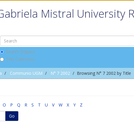
Gabriela Mistral University 
Search DSpace
This Collection
a
Communio UGM
N° 7 2002
Browsing N° 7 2002 by Title
O
P
Q
R
S
T
U
V
W
X
Y
Z
Go