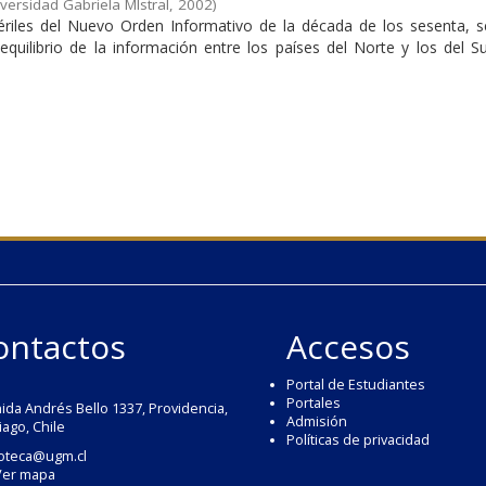
versidad Gabriela MIstral
,
2002
)
ériles del Nuevo Orden Informativo de la década de los sesenta, s
uilibrio de la información entre los países del Norte y los del Su
ontactos
Accesos
Portal de Estudiantes
Portales
ida Andrés Bello 1337, Providencia,
Admisión
iago, Chile
Políticas de privacidad
ioteca@ugm.cl
Ver mapa