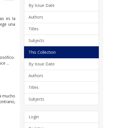
By Issue Date
Authors
as es la
xige una
Titles
Subjects
This Collection
losófico-
e ...
By Issue Date
Authors
Titles
sta mucho
Subjects
ntrario,
Login