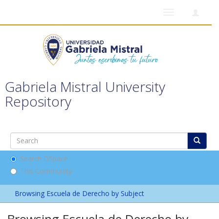
Toggle
navigation
Gabriela Mistral University
Repository
Search DSpace
This Community
Browsing Escuela de Derecho by Subject