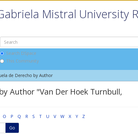
Gabriela Mistral University 
Search DSpace
This Community
uela de Derecho by Author
by Author "Van Der Hoek Turnbull,
O
P
Q
R
S
T
U
V
W
X
Y
Z
Go