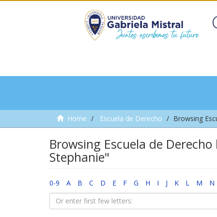
Home
Escuela de Derecho
Browsing Esc
Browsing Escuela de Derecho 
Stephanie"
0-9
A
B
C
D
E
F
G
H
I
J
K
L
M
N