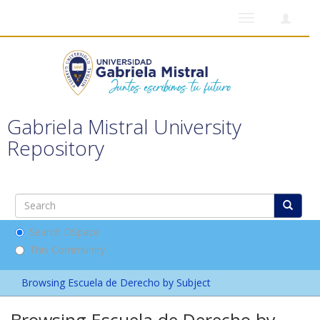
Toggle
navigation
Gabriela Mistral University
Repository
Search DSpace
This Community
Browsing Escuela de Derecho by Subject