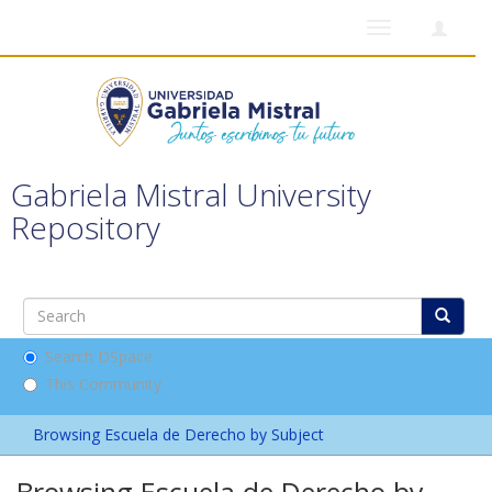
Toggle
navigation
Gabriela Mistral University
Repository
Search DSpace
This Community
Browsing Escuela de Derecho by Subject