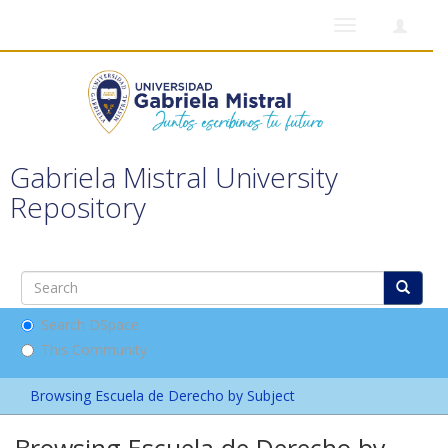
Toggle
navigation
Gabriela Mistral University
Repository
Search DSpace
This Community
Browsing Escuela de Derecho by Subject