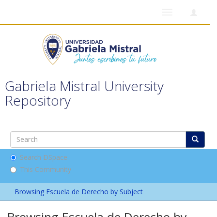
Toggle
navigation
Gabriela Mistral University
Repository
Search DSpace
This Community
Browsing Escuela de Derecho by Subject