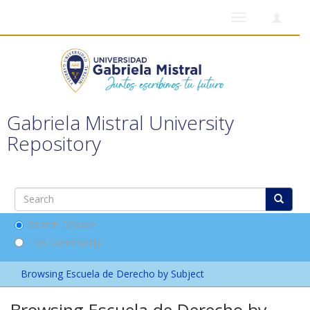
Toggle
navigation
Gabriela Mistral University
Repository
Search DSpace
This Community
Browsing Escuela de Derecho by Subject