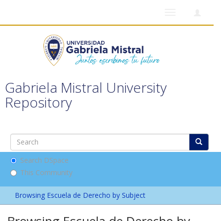
Toggle
navigation
Gabriela Mistral University
Repository
Search DSpace
This Community
Browsing Escuela de Derecho by Subject