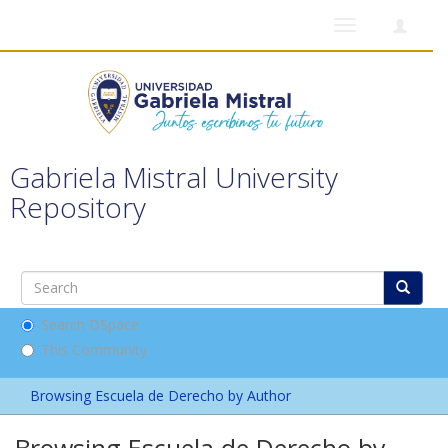
Toggle
navigation
Gabriela Mistral University
Repository
Search DSpace
This Community
Browsing Escuela de Derecho by Author