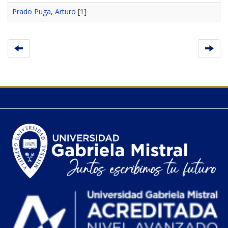
Prado Puga, Arturo
[1]