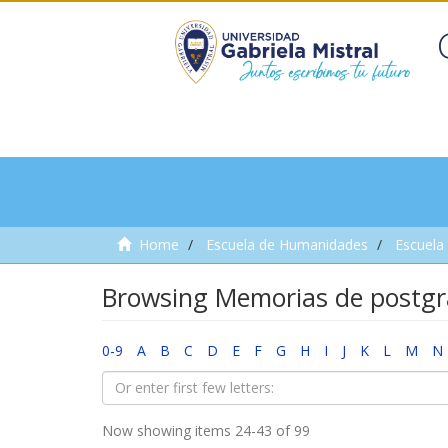
Home
Escuela de Humanidades
Escuela
Browsing Memorias de postgr
0-9
A
B
C
D
E
F
G
H
I
J
K
L
M
N
Now showing items 24-43 of 99