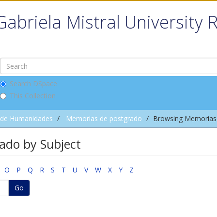
Gabriela Mistral University 
Search DSpace
This Collection
 de Humanidades
Memorias de postgrado
Browsing Memorias 
ado by Subject
O
P
Q
R
S
T
U
V
W
X
Y
Z
Go