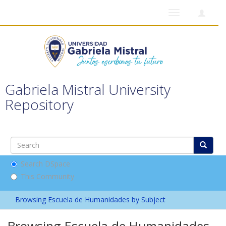
Toggle
navigation
Gabriela Mistral University
Repository
Search DSpace
This Community
Browsing Escuela de Humanidades by Subject