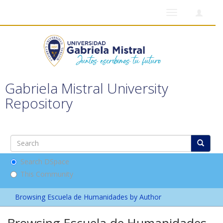
Toggle
navigation
Gabriela Mistral University
Repository
Search DSpace
This Community
Browsing Escuela de Humanidades by Author