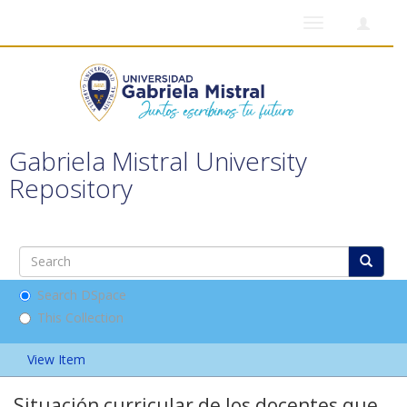
Toggle
navigation
Gabriela Mistral University
Repository
Search DSpace
This Collection
View Item
Situación curricular de los docentes que