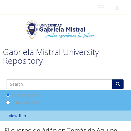
Toggle
navigation
Gabriela Mistral University
Repository
Search DSpace
This Collection
View Item
El cuerpo de Adán en Tomás de Aquino