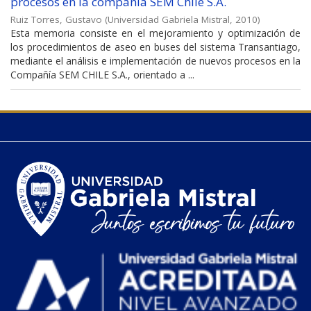
procesos en la compañía SEM Chile S.A.
Ruiz Torres, Gustavo
(
Universidad Gabriela Mistral
,
2010
)
Esta memoria consiste en el mejoramiento y optimización de
los procedimientos de aseo en buses del sistema Transantiago,
mediante el análisis e implementación de nuevos procesos en la
Compañía SEM CHILE S.A., orientado a ...