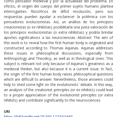
como pensador medieval y por la actualidad del problema. En
efecto, el origen del cuerpo del primer sujeto humano plantea
interrogantes filosóficos de difícil resolución, pero sus
respuestas pueden ayudar a esclarecer la polémica con los
pensadores evolucionistas. Así, un análisis de los principios
creacionistas (o ex nihilistas) posibilitaría una justa valoración de
los principios evolucionistas (o extra nihilistas) y podría brindar
aportes significativos a las neurociencias. Abstract The aim of
this work is to reveal how the first human body is originated and
constructed according to Thomas Aquinas. Aquinas addresses
these issues in philosophical discussions, especially from
Anthropology and Theodicy, as well as in theological ones. This
subject is relevant not only because of Aquinas´s greatness as a
medieval thinker, but also because it is a current issue. In fact,
the origin of the first human body raises philosophical questions
which are difficult to answer. Nevertheless, those answers could
help to shed some light on the evolutionists´ debate. In this way,
an analysis of the creationist principles (or ex nihilists) could lead
to a proper appreciation of the evolutionist principles (or extra
nihilists) and contribute significantly to the neurosciences.
URI
https://hdl.handle.net/20.500.12743/1693