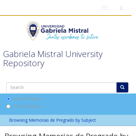
Toggle
navigation
Gabriela Mistral University
Repository
Search DSpace
This Collection
Browsing Memorias de Pregrado by Subject