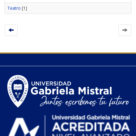
Teatro
[1]