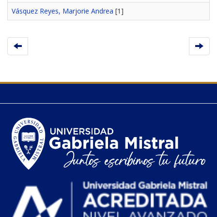
Vásquez Reyes, Marjorie Andrea
[1]