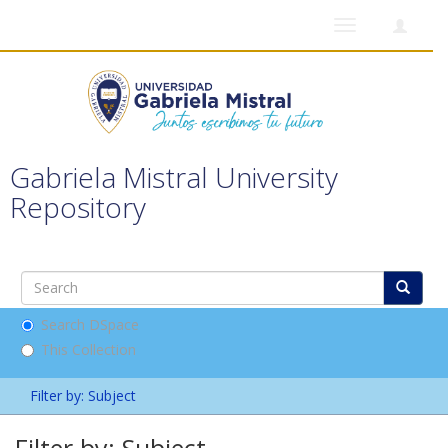
Toggle
navigation
Gabriela Mistral University
Repository
Search DSpace
This Collection
Filter by: Subject