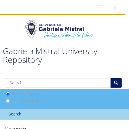
Toggle
navigation
Gabriela Mistral University
Repository
Search DSpace
This Collection
Search