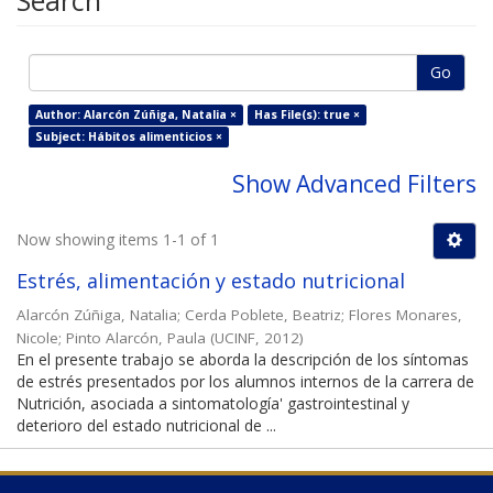
Search
Go
Author: Alarcón Zúñiga, Natalia ×
Has File(s): true ×
Subject: Hábitos alimenticios ×
Show Advanced Filters
Now showing items 1-1 of 1
Estrés, alimentación y estado nutricional
Alarcón Zúñiga, Natalia
;
Cerda Poblete, Beatriz
;
Flores Monares,
Nicole
;
Pinto Alarcón, Paula
(
UCINF
,
2012
)
En el presente trabajo se aborda la descripción de los síntomas
de estrés presentados por los alumnos internos de la carrera de
Nutrición, asociada a sintomatología' gastrointestinal y
deterioro del estado nutricional de ...