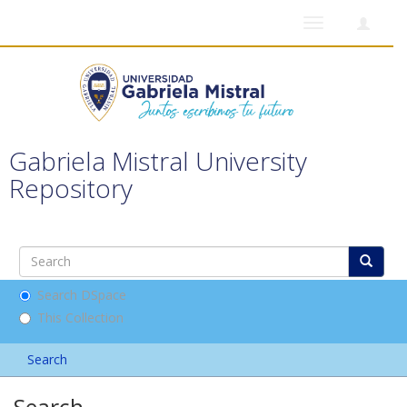
Toggle
navigation
Gabriela Mistral University
Repository
Search DSpace
This Collection
Search