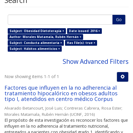
Search
Go
Subject: Obesidad Dietoterapia ×
Date issued: 2016 ×
Author: Morales Matamala, Rubén Hernán ×
Subject: Conducta alimentaria ×
Has File(s): true ×
Subject: Hábitos alimenticios ×
Show Advanced Filters
Now showing items 1-1 of 1
Factores que influyen en la no adherencia al
tratamiento hipocalórico en obesos adultos
tipo I, atendidos en centro médico Corpus
Alvarado Betancourt, José Luis
;
Contreras Cabrera, Rosa Ester
;
Morales Matamala, Rubén Hernán
(
UCINF
,
2016
)
El propósito de esta investigación es reconocer los factores que
influyen en la no adherencia al tratamiento nutricional,
entregados a pacientes con obesidad grado 1, identificando y