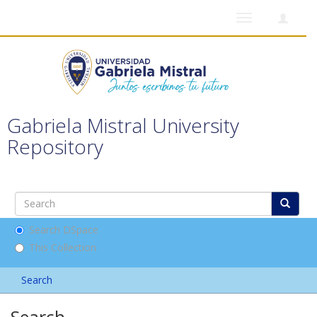
Toggle
navigation
Gabriela Mistral University
Repository
Search DSpace
This Collection
Search