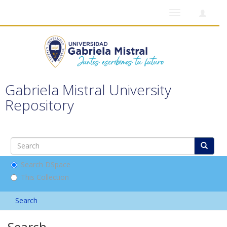
Toggle
navigation
Gabriela Mistral University
Repository
Search DSpace
This Collection
Search