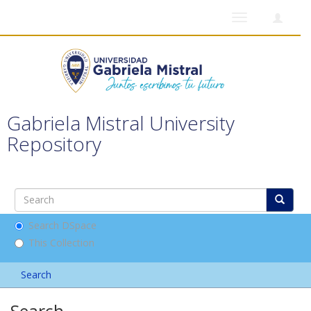
Toggle
navigation
Gabriela Mistral University
Repository
Search DSpace
This Collection
Search