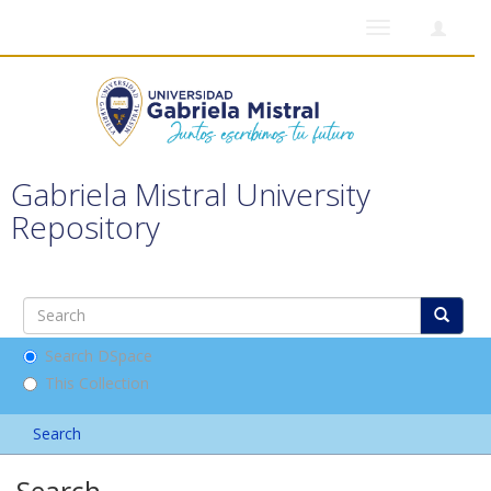
Toggle
navigation
Gabriela Mistral University
Repository
Search DSpace
This Collection
Search