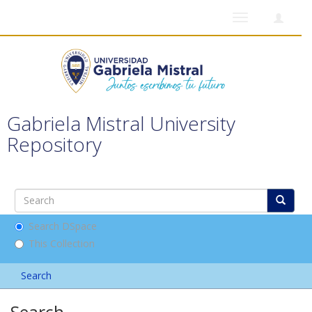
Toggle
navigation
Gabriela Mistral University
Repository
Search DSpace
This Collection
Search