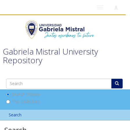
Toggle
navigation
Gabriela Mistral University
Repository
Search DSpace
This Collection
Search