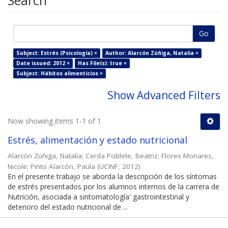
Search
Go
Subject: Estrés (Psicología) ×
Author: Alarcón Zúñiga, Natalia ×
Date issued: 2012 ×
Has File(s): true ×
Subject: Hábitos alimenticios ×
Show Advanced Filters
Now showing items 1-1 of 1
Estrés, alimentación y estado nutricional
Alarcón Zúñiga, Natalia
;
Cerda Poblete, Beatriz
;
Flores Monares,
Nicole
;
Pinto Alarcón, Paula
(
UCINF
,
2012
)
En el presente trabajo se aborda la descripción de los síntomas
de estrés presentados por los alumnos internos de la carrera de
Nutrición, asociada a sintomatología' gastrointestinal y
deterioro del estado nutricional de ...