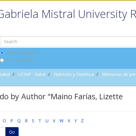
Gabriela Mistral University 
Search DSpace
This Collection
 Salud
UCINF - Salud
Nutrición y Dietética
Memorias de pre
o by Author "Maino Farías, Lizette
O
P
Q
R
S
T
U
V
W
X
Y
Z
Go