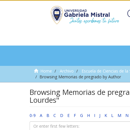
Home
Archivo
Escuela de Ciencias de la
Browsing Memorias de pregrado by Author
Browsing Memorias de pregrad
Lourdes"
0-9
A
B
C
D
E
F
G
H
I
J
K
L
M
N