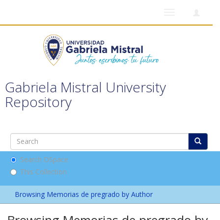
Toggle
navigation
Gabriela Mistral University
Repository
Search DSpace
This Collection
Browsing Memorias de pregrado by Author