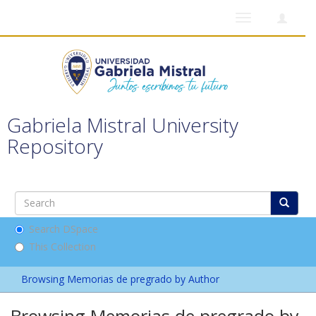
Toggle
navigation
Gabriela Mistral University
Repository
Search DSpace
This Collection
Browsing Memorias de pregrado by Author