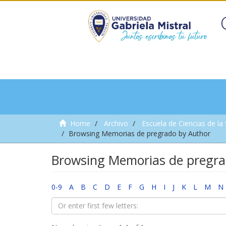
Home
Archivo
Escuela de Ciencias de la
Browsing Memorias de pregrado by Author
Browsing Memorias de pregrad
0-9
A
B
C
D
E
F
G
H
I
J
K
L
M
N