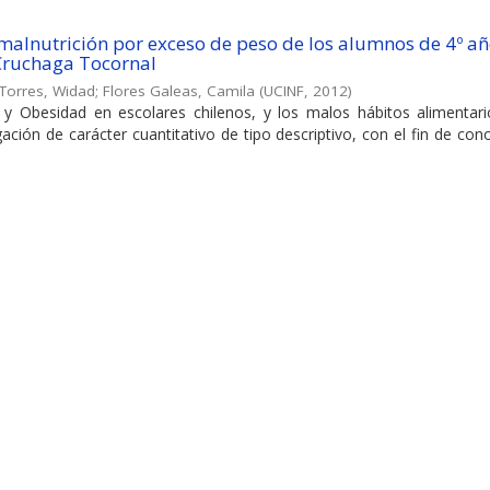
 malnutrición por exceso de peso de los alumnos de 4º a
 Cruchaga Tocornal
 Torres, Widad
;
Flores Galeas, Camila
(
UCINF
,
2012
)
 Obesidad en escolares chilenos, y los malos hábitos alimentari
gación de carácter cuantitativo de tipo descriptivo, con el fin de con