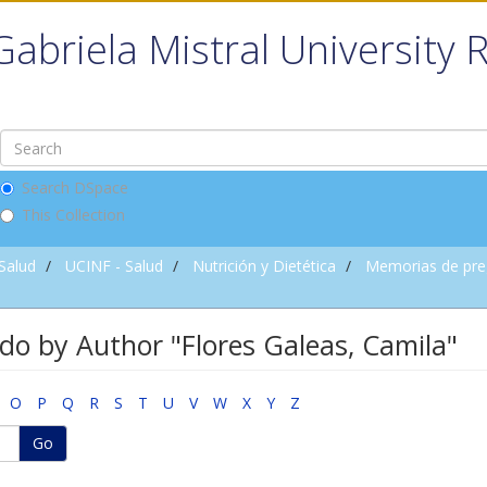
Gabriela Mistral University 
Search DSpace
This Collection
 Salud
UCINF - Salud
Nutrición y Dietética
Memorias de pre
o by Author "Flores Galeas, Camila"
O
P
Q
R
S
T
U
V
W
X
Y
Z
Go