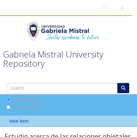
Toggle
navigation
Gabriela Mistral University
Repository
Search DSpace
This Collection
View Item
Estudio acerca de las relaciones objetales