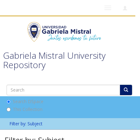
Toggle
navigation
Gabriela Mistral University
Repository
Search DSpace
This Collection
Filter by: Subject