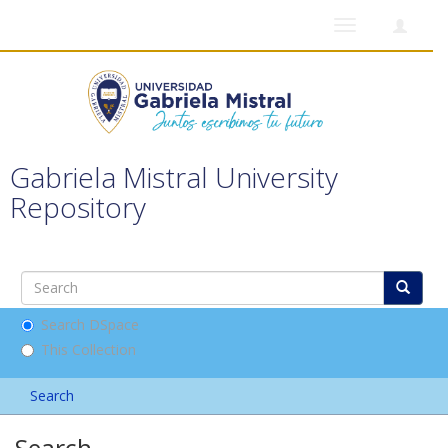
Toggle
navigation
Gabriela Mistral University
Repository
Search DSpace
This Collection
Search