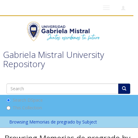
Toggle
navigation
Gabriela Mistral University
Repository
Search DSpace
This Collection
Browsing Memorias de pregrado by Subject