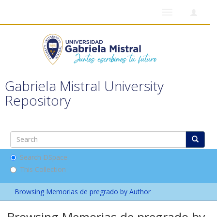
Toggle
navigation
Gabriela Mistral University
Repository
Search DSpace
This Collection
Browsing Memorias de pregrado by Author