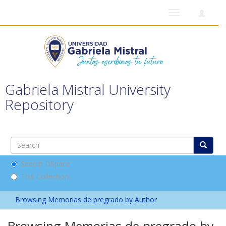
Toggle
navigation
Gabriela Mistral University
Repository
Search DSpace
This Collection
Browsing Memorias de pregrado by Author