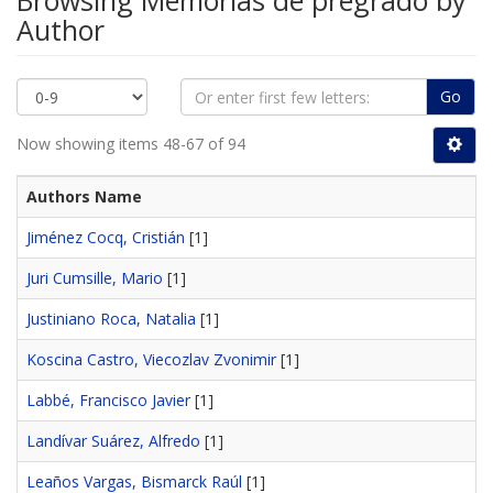
Browsing Memorias de pregrado by
Author
Go
Now showing items 48-67 of 94
Authors Name
Jiménez Cocq, Cristián
[1]
Juri Cumsille, Mario
[1]
Justiniano Roca, Natalia
[1]
Koscina Castro, Viecozlav Zvonimir
[1]
Labbé, Francisco Javier
[1]
Landívar Suárez, Alfredo
[1]
Leaños Vargas, Bismarck Raúl
[1]