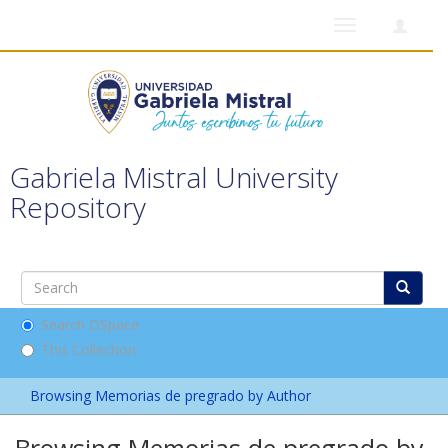
Toggle
navigation
Gabriela Mistral University
Repository
Search DSpace
This Collection
Browsing Memorias de pregrado by Author