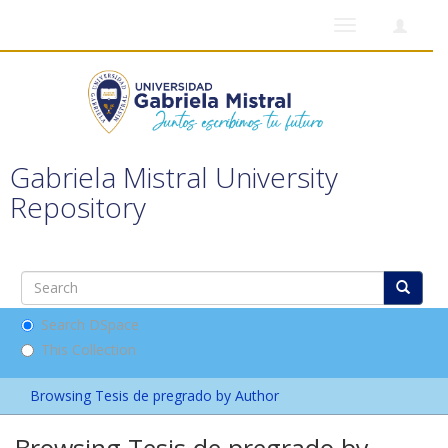
Toggle
navigation
Gabriela Mistral University
Repository
Search DSpace
This Collection
Browsing Tesis de pregrado by Author