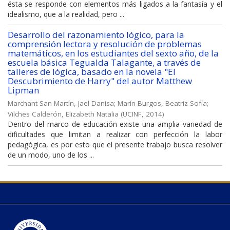
ésta se responde con elementos más ligados a la fantasía y el
idealismo, que a la realidad, pero ...
Desarrollo del razonamiento lógico, para la
comprensión lectora y resolución de problemas
matemáticos, en los estudiantes del sexto año, de la
escuela básica Tegualda Talagante, a través de
talleres de lógica, basado en la novela "El
Descubrimiento de Harry" del autor Matthew
Lipman
Marchant San Martín, Jael Danisa
;
Marín Burgos, Beatriz Sofía
;
Vilches Calderón, Elizabeth Natalia
(
UCINF
,
2014
)
Dentro del marco de educación existe una amplia variedad de
dificultades que limitan a realizar con perfección la labor
pedagógica, es por esto que el presente trabajo busca resolver
de un modo, uno de los ...