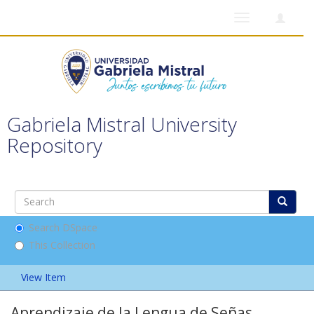
Toggle
navigation
Gabriela Mistral University
Repository
Search DSpace
This Collection
View Item
Aprendizaje de la Lengua de Señas