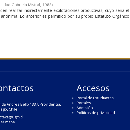
sidad Gabriela Mistral
,
1988
)
n realizar indirectamente explotaciones productivas, cuyo seria el
 anónima. Lo anterior es permitido por su propio Estatuto Orgánico 
ontactos
Accesos
Portal de Estudiantes
Portales
ida Andrés Bello 1337, Providencia,
Admisión
iago, Chile
Políticas de privacidad
ioteca@ugm.cl
Ver mapa