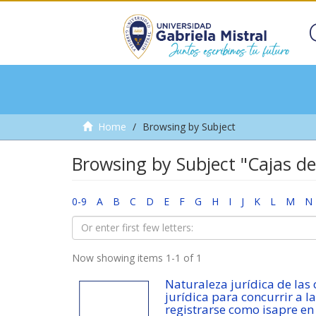
Home
Browsing by Subject
Browsing by Subject "Cajas de
0-9
A
B
C
D
E
F
G
H
I
J
K
L
M
N
Now showing items 1-1 of 1
Naturaleza jurídica de las
jurídica para concurrir a 
registrarse como isapre en