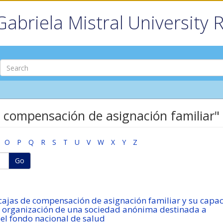
Gabriela Mistral University 
 compensación de asignación familiar"
O
P
Q
R
S
T
U
V
W
X
Y
Z
Go
 cajas de compensación de asignación familiar y su capa
la organización de una sociedad anónima destinada a
 el fondo nacional de salud