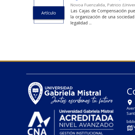
Novoa Fuenzalida, Patricio
(
Univer
Las Cajas de Compensación puede
Artículo
la organización de una sociedad
legalidad ...
C
Aven
Sant
bibl