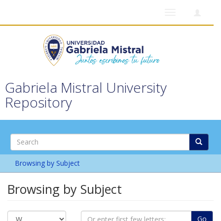
Toggle
navigation
Gabriela Mistral University
Repository
Browsing by Subject
Browsing by Subject
Go