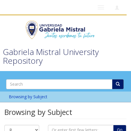
Toggle
navigation
Gabriela Mistral University
Repository
Browsing by Subject
Browsing by Subject
Go